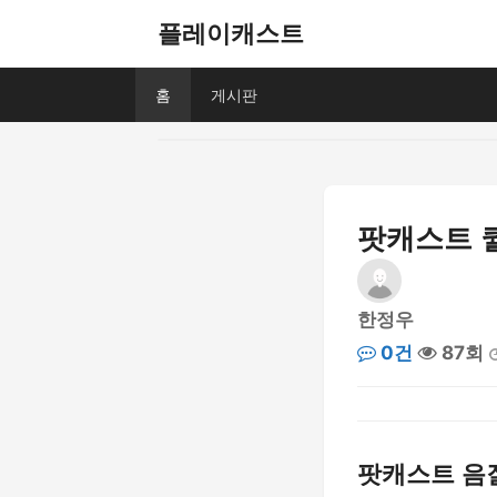
플레이캐스트
홈
게시판
팟캐스트 퀄
한정우
0건
87회
팟캐스트 음