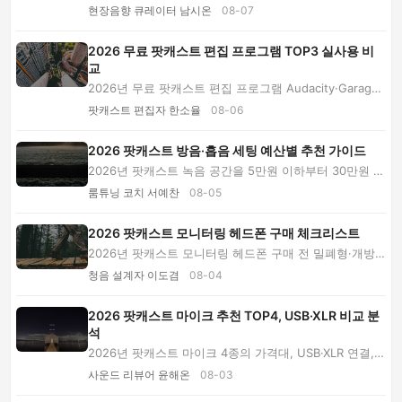
만원 이상까지 비교합니다. 1인 방송, 2인 인터뷰,...
현장음향 큐레이터 남시온
08-07
2026 무료 팟캐스트 편집 프로그램 TOP3 실사용 비
교
2026년 무료 팟캐스트 편집 프로그램 Audacity·GarageB
and·CapCut을 같은 대화 파일로 사용해 봤습니다....
팟캐스트 편집자 한소율
08-06
2026 팟캐스트 방음·흡음 세팅 예산별 추천 가이드
2026년 팟캐스트 녹음 공간을 5만원 이하부터 30만원 이
상까지 나눠 비교합니다. 방음과 흡음의 차이, ...
룸튜닝 코치 서예찬
08-05
2026 팟캐스트 모니터링 헤드폰 구매 체크리스트
2026년 팟캐스트 모니터링 헤드폰 구매 전 밀폐형·개방
형 차이, 유무선 연결, 임피던스, 착용감, 예산과...
청음 설계자 이도겸
08-04
2026 팟캐스트 마이크 추천 TOP4, USB·XLR 비교 분
석
2026년 팟캐스트 마이크 4종의 가격대, USB·XLR 연결,
음질과 DSP 기능을 비교했습니다. 입문·휴대·홈 ...
사운드 리뷰어 윤해온
08-03