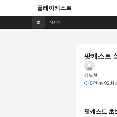
플레이캐스트
홈
게시판
팟캐스트 
김도현
0건
92회
팟캐스트 초