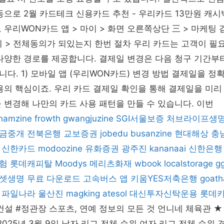
동으로 2월 카드테크 신용카드 추천 - 우리카드 13만원 캐시
 우리WON카드 앱 > 마이 > 화면 오른쪽상단 三 > 마케팅 
 > 전체동의가 되있는지 한번 절차 우리 카드는 고객이 필
다양한 경로를 제공합니다. 결제일 변경은 다음 청구 기간부
다. 1) 모바일 앱 (우리WON카드) 변경 방법 결제일을 정
용의 핵심이죠. 우리 카드 결제일 확인을 통해 결제일을 미리
 변경해 나만의 카드 사용 패턴을 만들 수 있습니다. 이번
namzine
frowth
gwangjuzine
SGI서울보증
처브라이프생
금중개
전북은행
교보증권
jobedu
busanzine
현대해상
충
신한카드
modoozine
유화증권
광주진
kananaai
신한은행
험
롯데캐피탈
Moodys
메리츠화재
wbook
localstorage
g
셋생명
무료 다운로드
고속버스 앱
키움YES저축은행
goath
파일나라
울산진
magking
atesol
대신투자신탁운용
롯데
설 #정관장 스포츠, 연예 정보의 모든 것 언니네 체육관 ★
2025년 3월 9일 남자 리그 전체 순위 여자 리그 전체 순위