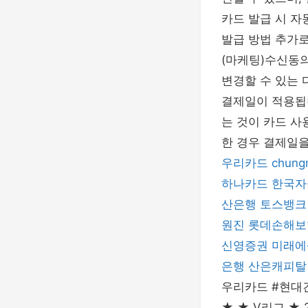
카드 발급 시 자
발급 방법 추가로
(마케팅)수신동의
변경할 수 있는 
결제일이 적용됩니
는 것이 카드 사
한 경우 결제일을
우리카드
chung
하나카드
한국자
산은행
토스뱅크
원진
롯데손해보
신영증권
미래에
은행
산은캐피탈
우리카드 #현대건
★ ★ V리그 ★ 