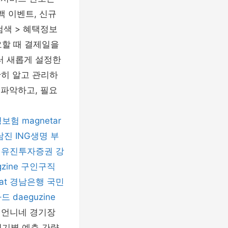
백 이벤트, 신규
검색 > 혜택정보
요할 때 결제일을
터 새롭게 설정한
확히 알고 관리하
 파악하고, 필요
명보험
magnetar
남진
ING생명
부
유진투자증권
강
gzine
구인구직
at
경남은행
국민
카드
daeguzine
 언니네 경기장
 경기별 예측 간략