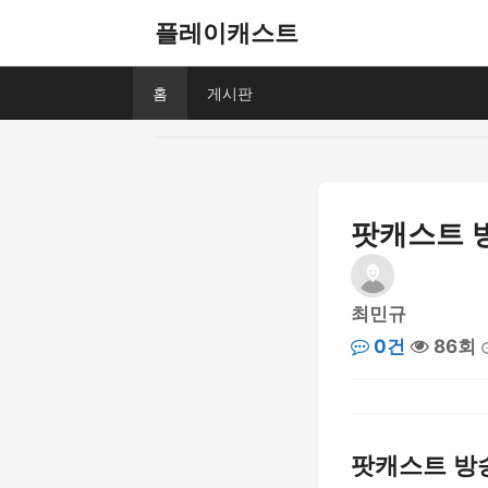
플레이캐스트
홈
게시판
팟캐스트 
최민규
0건
86회
팟캐스트 방