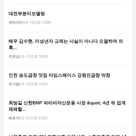
대전부분리모델링
권하야진
04-15
조회 3260
배우 김수현, 미성년자 교제는 사실이 아니다 오열하며 의
혹...
조완섭
03-31
조회 3249
인천 송도곱창 맛집 타임스페이스 강원진곱창 막창
유가람
04-14
조회 3245
최방길 신한BNP 파리바자산운용 사장 &quot; 4년 뒤 업계
제패할...
배호석
02-10
조회 3235