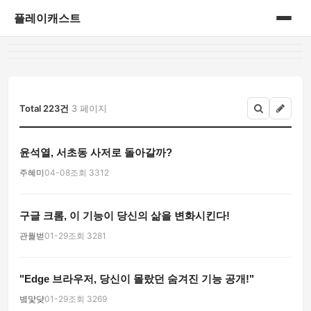
플레이캐스트
홈
게시판
Total 223건
3 페이지
윤석열, 서초동 사저로 돌아갈까?
주혜미
04-08
조회 3312
구글 크롬, 이 기능이 당신의 삶을 변화시킨다!
관풡벋
01-29
조회 3281
"Edge 브라우저, 당신이 몰랐던 숨겨진 기능 공개!"
볔먗댲
01-29
조회 3269