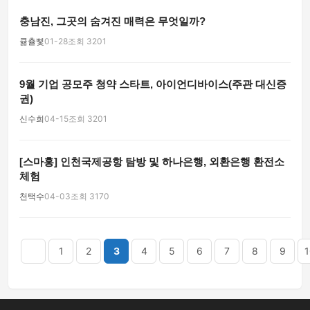
충남진, 그곳의 숨겨진 매력은 무엇일까?
큚츌삧
01-28
조회 3201
9월 기업 공모주 청약 스타트, 아이언디바이스(주관 대신증
권)
신수희
04-15
조회 3201
[스마홍] 인천국제공항 탐방 및 하나은행, 외환은행 환전소
체험
천택수
04-03
조회 3170
음
맨끝
1
2
3
4
5
6
7
8
9
1