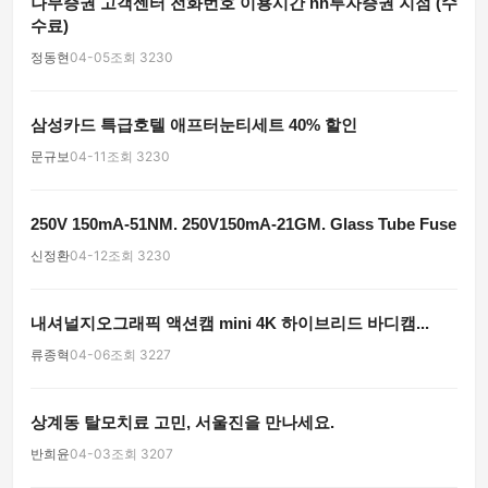
나무증권 고객센터 전화번호 이용시간 nh투자증권 지점 (수
수료)
정동현
04-05
조회 3230
삼성카드 특급호텔 애프터눈티세트 40% 할인
문규보
04-11
조회 3230
250V 150mA-51NM. 250V150mA-21GM. Glass Tube Fuse
신정환
04-12
조회 3230
내셔널지오그래픽 액션캠 mini 4K 하이브리드 바디캠...
류종혁
04-06
조회 3227
상계동 탈모치료 고민, 서울진을 만나세요.
반희윤
04-03
조회 3207